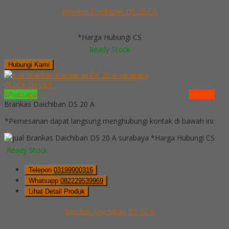
Brankas Daichiban DS 20 CA
*Harga Hubungi CS
Ready Stock
Hubungi Kami
QUICK ORDER
Whatsapp
via SMS
Brankas Daichiban DS 20 A
*Pemesanan dapat langsung menghubungi kontak di bawah ini:
*Harga Hubungi CS
Ready Stock
Telepon
03199900316
Whatsapp
082229539969
Lihat Detail Produk
Brankas Daichiban DS 20 A