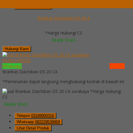
Whatsapp
082229539969
Lihat Detail Produk
Brankas Daichiban DS 60 A
*Harga Hubungi CS
Ready Stock
Hubungi Kami
QUICK ORDER
Whatsapp
via SMS
Brankas Daichiban DS 20 CA
*Pemesanan dapat langsung menghubungi kontak di bawah ini:
*Harga Hubungi
CS
Ready Stock
Telepon
03199900316
Whatsapp
082229539969
Lihat Detail Produk