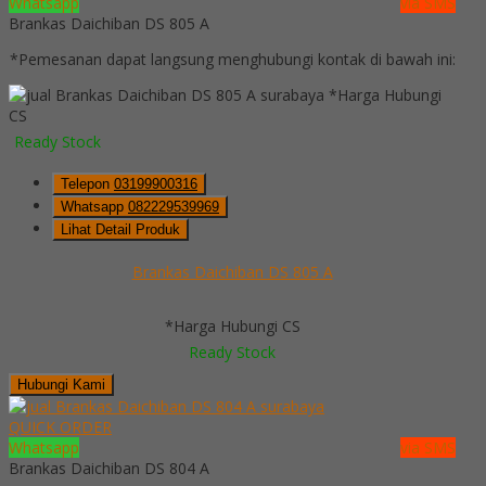
Whatsapp
via SMS
Brankas Daichiban DS 805 A
*Pemesanan dapat langsung menghubungi kontak di bawah ini:
*Harga Hubungi
CS
Ready Stock
Telepon
03199900316
Whatsapp
082229539969
Lihat Detail Produk
Brankas Daichiban DS 805 A
*Harga Hubungi CS
Ready Stock
Hubungi Kami
QUICK ORDER
Whatsapp
via SMS
Brankas Daichiban DS 804 A