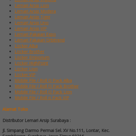
Lemari Arsip Lion
Lemari Arsip Modera
Lemari Arsip Tiger
Lemari Arsip Uno
Lemari Arsip VIP
Lemari Pakaian Expo
Lemari Pakaian Orbitrend
Locker Alba
Locker Brother
Locker Emporium
Locker HighPoint
Locker Lion
Locker VIP
Mobile File / Roll O Pack Alba
Mobile File / Roll O Pack Brother
Mobile File / Roll O Pack Lion
Mobile File / Roll o Pack VIP
Alamat Toko
Distributor Lemari Arsip Surabaya :
Jl. Simpang Darmo Permai Sel. XV No.111, Lontar, Kec.