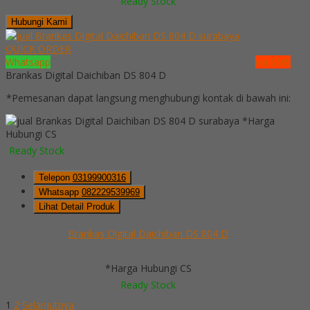
Ready Stock
Hubungi Kami
QUICK ORDER
Whatsapp
via SMS
Brankas Digital Daichiban DS 804 D
*Pemesanan dapat langsung menghubungi kontak di bawah ini:
*Harga
Hubungi CS
Ready Stock
Telepon
03199900316
Whatsapp
082229539969
Lihat Detail Produk
Brankas Digital Daichiban DS 804 D
*Harga Hubungi CS
Ready Stock
1
2
Selanjutnya