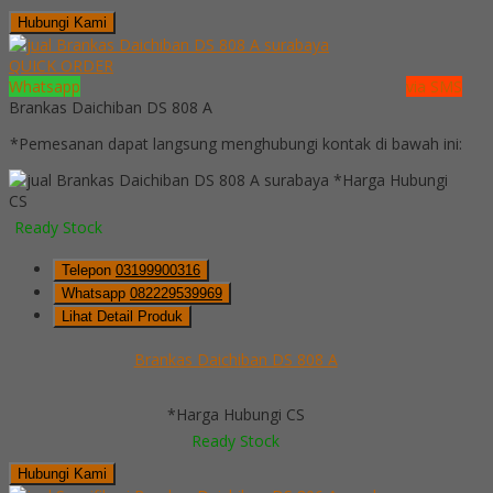
Hubungi Kami
QUICK ORDER
Whatsapp
via SMS
Brankas Daichiban DS 808 A
*Pemesanan dapat langsung menghubungi kontak di bawah ini:
*Harga Hubungi
CS
Ready Stock
Telepon
03199900316
Whatsapp
082229539969
Lihat Detail Produk
Brankas Daichiban DS 808 A
*Harga Hubungi CS
Ready Stock
Hubungi Kami