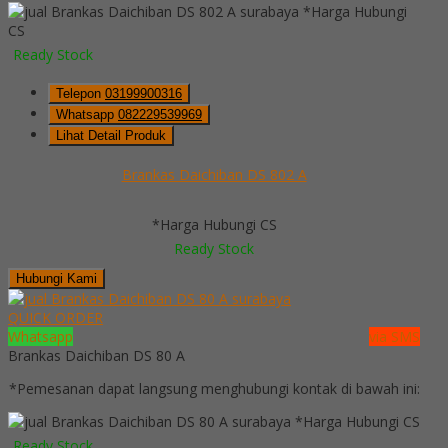
*Harga Hubungi
CS
Ready Stock
Telepon
03199900316
Whatsapp
082229539969
Lihat Detail Produk
Brankas Daichiban DS 802 A
*Harga Hubungi CS
Ready Stock
Hubungi Kami
QUICK ORDER
Whatsapp
via SMS
Brankas Daichiban DS 80 A
*Pemesanan dapat langsung menghubungi kontak di bawah ini:
*Harga Hubungi CS
Ready Stock