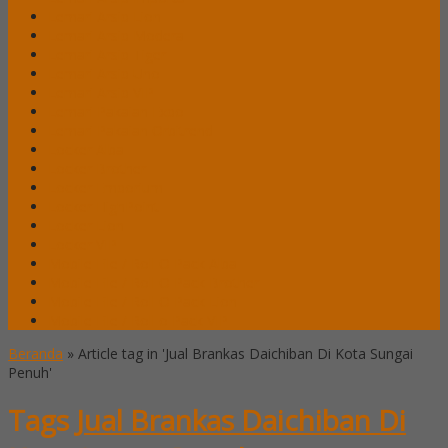
Lemari Arsip Lion
Lemari Arsip Modera
Lemari Arsip Tiger
Lemari Arsip Uno
Lemari Arsip VIP
Lemari Pakaian Expo
Lemari Pakaian Orbitrend
Locker Alba
Locker Brother
Locker Emporium
Locker HighPoint
Locker Lion
Locker VIP
Mobile File / Roll O Pack Alba
Mobile File / Roll O Pack Brother
Mobile File / Roll O Pack Lion
Mobile File / Roll o Pack VIP
Beranda
»
Article tag in 'Jual Brankas Daichiban Di Kota Sungai
Penuh'
Tags
Jual Brankas Daichiban Di