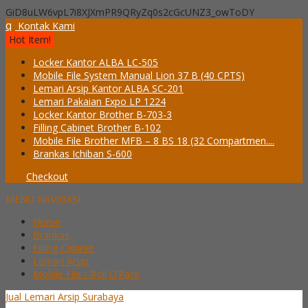
GiD8uLW6vpL7i8XJXmPR9QRyZq0s2cGcUNZ3_owToDY
q
Kontak Kami
Hot Item!
Locker Kantor ALBA LC-505
Mobile File System Manual Lion 37 B (40 CPTS)
Lemari Arsip Kantor ALBA SC-201
Lemari Pakaian Expo LP 1224
Locker Kantor Brother B-703-3
Filling Cabinet Brother B-102
Mobile File Brother MFB – 8 BS 18 (32 Compartmen....
Brankas Ichiban S-600
Checkout
MENU NAVIGASI
Home
Brankas
Filling Cabinet
Lemari Arsip
Mobile File / Roll O’Pack
Jual Lemari Arsip Surabaya