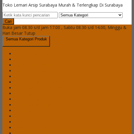
Toko Lemari Arsip Surabaya Murah & Terlengkap Di Surabaya
Cari
Buka jam 08.30 s/d jam 17.00 , Sabtu 08.30 s/d 14.00, Minggu &
Hari Besar Tutup
Semua Kategori Produk
Brankas Daichiban
Brankas Ichiban
Cash Box Daichiban
Cash Box Ichiban
Filling Cabinet Alba
Filling Cabinet Brother
Filling Cabinet Emporium
Filling Cabinet Lion
Filling Cabinet Modera
Filling Cabinet Tiger
Filling Cabinet VIP
Lemari Arsip Alba
Lemari Arsip Brother
Lemari Arsip Emporium
Lemari Arsip Importa