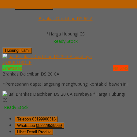
Whatsapp
082229539969
Lihat Detail Produk
Brankas Daichiban DS 60 A
*Harga Hubungi CS
Ready Stock
Hubungi Kami
QUICK ORDER
Whatsapp
via SMS
Brankas Daichiban DS 20 CA
*Pemesanan dapat langsung menghubungi kontak di bawah ini:
*Harga Hubungi
CS
Ready Stock
Telepon
03199900316
Whatsapp
082229539969
Lihat Detail Produk