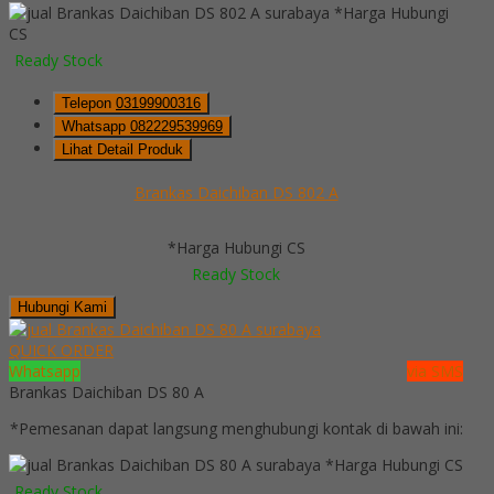
*Harga Hubungi
CS
Ready Stock
Telepon
03199900316
Whatsapp
082229539969
Lihat Detail Produk
Brankas Daichiban DS 802 A
*Harga Hubungi CS
Ready Stock
Hubungi Kami
QUICK ORDER
Whatsapp
via SMS
Brankas Daichiban DS 80 A
*Pemesanan dapat langsung menghubungi kontak di bawah ini:
*Harga Hubungi CS
Ready Stock