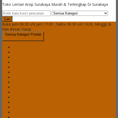
Toko Lemari Arsip Surabaya Murah & Terlengkap Di Surabaya
Cari
Buka jam 08.30 s/d jam 17.00 , Sabtu 08.30 s/d 14.00, Minggu &
Hari Besar Tutup
Semua Kategori Produk
Brankas Daichiban
Brankas Ichiban
Cash Box Daichiban
Cash Box Ichiban
Filling Cabinet Alba
Filling Cabinet Brother
Filling Cabinet Emporium
Filling Cabinet Lion
Filling Cabinet Modera
Filling Cabinet Tiger
Filling Cabinet VIP
Lemari Arsip Alba
Lemari Arsip Brother
Lemari Arsip Emporium
Lemari Arsip Importa