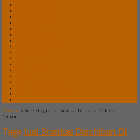
Lemari Arsip Lion
Lemari Arsip Modera
Lemari Arsip Tiger
Lemari Arsip Uno
Lemari Arsip VIP
Lemari Pakaian Expo
Lemari Pakaian Orbitrend
Locker Alba
Locker Brother
Locker Emporium
Locker HighPoint
Locker Lion
Locker VIP
Mobile File / Roll O Pack Alba
Mobile File / Roll O Pack Brother
Mobile File / Roll O Pack Lion
Mobile File / Roll o Pack VIP
Beranda
»
Article tag in 'Jual Brankas Daichiban Di Kota
Cilegon'
Tags
Jual Brankas Daichiban Di