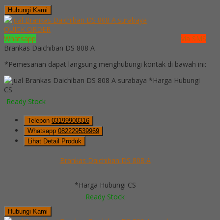
Hubungi Kami
QUICK ORDER
Whatsapp
via SMS
Brankas Daichiban DS 808 A
*Pemesanan dapat langsung menghubungi kontak di bawah ini:
*Harga Hubungi
CS
Ready Stock
Telepon
03199900316
Whatsapp
082229539969
Lihat Detail Produk
Brankas Daichiban DS 808 A
*Harga Hubungi CS
Ready Stock
Hubungi Kami