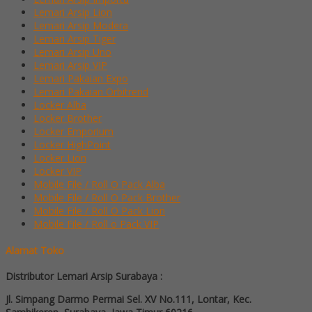
Lemari Arsip Lion
Lemari Arsip Modera
Lemari Arsip Tiger
Lemari Arsip Uno
Lemari Arsip VIP
Lemari Pakaian Expo
Lemari Pakaian Orbitrend
Locker Alba
Locker Brother
Locker Emporium
Locker HighPoint
Locker Lion
Locker VIP
Mobile File / Roll O Pack Alba
Mobile File / Roll O Pack Brother
Mobile File / Roll O Pack Lion
Mobile File / Roll o Pack VIP
Alamat Toko
Distributor Lemari Arsip Surabaya :
Jl. Simpang Darmo Permai Sel. XV No.111, Lontar, Kec.