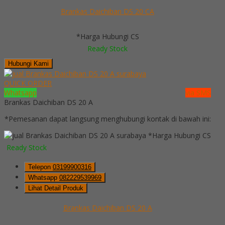
Brankas Daichiban DS 20 CA
*Harga Hubungi CS
Ready Stock
Hubungi Kami
QUICK ORDER
Whatsapp
via SMS
Brankas Daichiban DS 20 A
*Pemesanan dapat langsung menghubungi kontak di bawah ini:
*Harga Hubungi CS
Ready Stock
Telepon
03199900316
Whatsapp
082229539969
Lihat Detail Produk
Brankas Daichiban DS 20 A