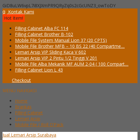
GiD8uLW6vpL7i8XJXmPR9QRyZq0s2cGcUNZ3_owToDY
q
Kontak Kami
Hot Item!
Filling Cabinet Alba FC 114
Filling Cabinet Brother B-102
Mobile File System Manual Lion 37 (20 CPTS)
Mobile File Brother MFB – 10 BS 22 (40 Compartme....
Lemari Arsip VIP Sliding Kaca V 602
Lemari Arsip VIP 2 Pintu 1/2 Tinggi V 201
Mobile File Alba Mekanik MF AUM 2-04 ( 100 Compart....
Filling Cabinet Lion L 43
Checkout
MENU NAVIGASI
Home
Brankas
Filling Cabinet
Lemari Arsip
Mobile File / Roll O’Pack
Jual Lemari Arsip Surabaya