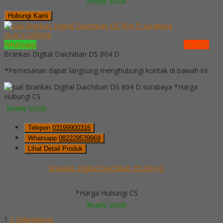
Ready Stock
Hubungi Kami
QUICK ORDER
Whatsapp
via SMS
Brankas Digital Daichiban DS 804 D
*Pemesanan dapat langsung menghubungi kontak di bawah ini:
*Harga
Hubungi CS
Ready Stock
Telepon
03199900316
Whatsapp
082229539969
Lihat Detail Produk
Brankas Digital Daichiban DS 804 D
*Harga Hubungi CS
Ready Stock
1
2
Selanjutnya