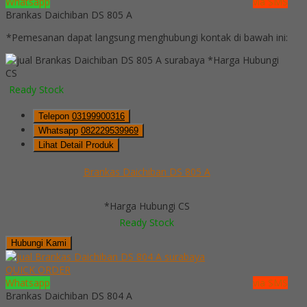
Whatsapp
via SMS
Brankas Daichiban DS 805 A
*Pemesanan dapat langsung menghubungi kontak di bawah ini:
*Harga Hubungi
CS
Ready Stock
Telepon
03199900316
Whatsapp
082229539969
Lihat Detail Produk
Brankas Daichiban DS 805 A
*Harga Hubungi CS
Ready Stock
Hubungi Kami
QUICK ORDER
Whatsapp
via SMS
Brankas Daichiban DS 804 A