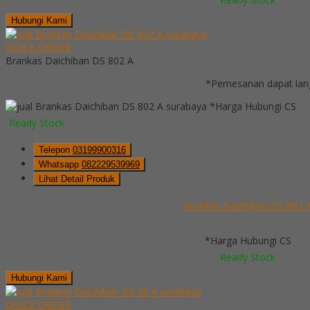
Hubungi Kami
QUICK ORDER
Brankas Daichiban DS 802 A
*Pemesanan dapat lang
*Harga Hubungi CS
Ready Stock
Telepon
03199900316
Whatsapp
082229539969
Lihat Detail Produk
Brankas Daichiban DS 802 
*Harga Hubungi CS
Ready Stock
Hubungi Kami
QUICK ORDER