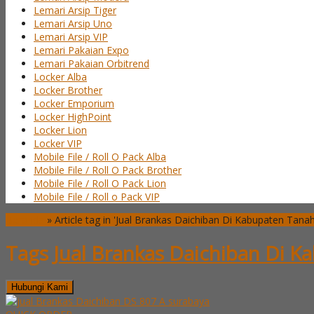
Lemari Arsip Tiger
Lemari Arsip Uno
Lemari Arsip VIP
Lemari Pakaian Expo
Lemari Pakaian Orbitrend
Locker Alba
Locker Brother
Locker Emporium
Locker HighPoint
Locker Lion
Locker VIP
Mobile File / Roll O Pack Alba
Mobile File / Roll O Pack Brother
Mobile File / Roll O Pack Lion
Mobile File / Roll o Pack VIP
Beranda
»
Article tag in 'Jual Brankas Daichiban Di Kabupaten Tanah
Tags
Jual Brankas Daichiban Di K
Hubungi Kami