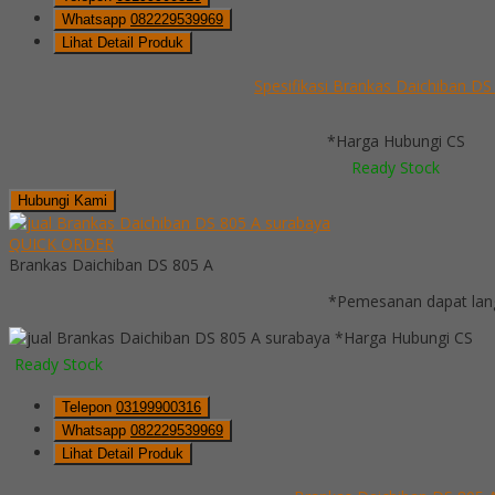
Whatsapp
082229539969
Lihat Detail Produk
Spesifikasi Brankas Daichiban DS
*Harga Hubungi CS
Ready Stock
Hubungi Kami
QUICK ORDER
Brankas Daichiban DS 805 A
*Pemesanan dapat lang
*Harga Hubungi CS
Ready Stock
Telepon
03199900316
Whatsapp
082229539969
Lihat Detail Produk