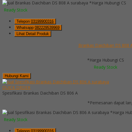
*Harga Hubungi CS
Ready Stock
Telepon
03199900316
Whatsapp
082229539969
Lihat Detail Produk
Brankas Daichiban DS 808 
*Harga Hubungi CS
Ready Stock
Hubungi Kami
QUICK ORDER
Spesifikasi Brankas Daichiban DS 806 A
*Pemesanan dapat lang
*Harga Hub
Ready Stock
Telepon
03199900316