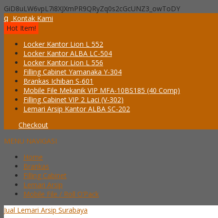
GiD8uLW6vpL7i8XJXmPR9QRyZq0s2cGcUNZ3_owToDY
q
Kontak Kami
Hot Item!
Locker Kantor Lion L 552
Locker Kantor ALBA LC-504
Locker Kantor Lion L 556
Filling Cabinet Yamanaka Y-304
Brankas Ichiban S-601
Mobile File Mekanik VIP MFA-10BS185 (40 Comp)
Filling Cabinet VIP 2 Laci (V-302)
Lemari Arsip Kantor ALBA SC-202
Checkout
MENU NAVIGASI
Home
Brankas
Filling Cabinet
Lemari Arsip
Mobile File / Roll O’Pack
Jual Lemari Arsip Surabaya