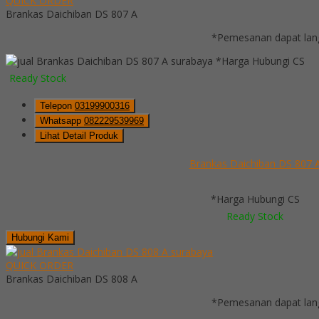
QUICK ORDER
Brankas Daichiban DS 807 A
*Pemesanan dapat lang
*Harga Hubungi CS
Ready Stock
Telepon
03199900316
Whatsapp
082229539969
Lihat Detail Produk
Brankas Daichiban DS 807 
*Harga Hubungi CS
Ready Stock
Hubungi Kami
QUICK ORDER
Brankas Daichiban DS 808 A
*Pemesanan dapat lang