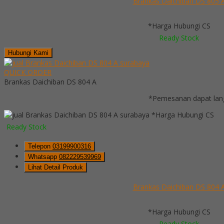
Brankas Daichiban DS 805 
*Harga Hubungi CS
Ready Stock
Hubungi Kami
QUICK ORDER
Brankas Daichiban DS 804 A
*Pemesanan dapat lang
*Harga Hubungi CS
Ready Stock
Telepon
03199900316
Whatsapp
082229539969
Lihat Detail Produk
Brankas Daichiban DS 804 
*Harga Hubungi CS
Ready Stock