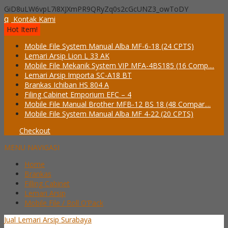
GiD8uLW6vpL7i8XJXmPR9QRyZq0s2cGcUNZ3_owToDY
q
Kontak Kami
Hot Item!
Mobile File System Manual Alba MF-6-18 (24 CPTS)
Lemari Arsip Lion L 33 AK
Mobile File Mekanik System VIP MFA-4BS185 (16 Comp....
Lemari Arsip Importa SC-A18 BT
Brankas Ichiban HS 804 A
Filing Cabinet Emporium EFC – 4
Mobile File Manual Brother MFB-12 BS 18 (48 Compar....
Mobile File System Manual Alba MF 4-22 (20 CPTS)
Checkout
MENU NAVIGASI
Home
Brankas
Filling Cabinet
Lemari Arsip
Mobile File / Roll O’Pack
Jual Lemari Arsip Surabaya