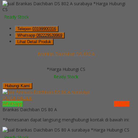
*Harga Hubungi
CS
Ready Stock
Telepon
03199900316
Whatsapp
082229539969
Lihat Detail Produk
Brankas Daichiban DS 802 A
*Harga Hubungi CS
Ready Stock
Hubungi Kami
QUICK ORDER
Whatsapp
via SMS
Brankas Daichiban DS 80 A
*Pemesanan dapat langsung menghubungi kontak di bawah ini:
*Harga Hubungi CS
Ready Stock