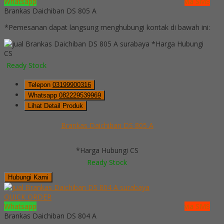
Whatsapp
via SMS
Brankas Daichiban DS 805 A
*Pemesanan dapat langsung menghubungi kontak di bawah ini:
*Harga Hubungi
CS
Ready Stock
Telepon
03199900316
Whatsapp
082229539969
Lihat Detail Produk
Brankas Daichiban DS 805 A
*Harga Hubungi CS
Ready Stock
Hubungi Kami
QUICK ORDER
Whatsapp
via SMS
Brankas Daichiban DS 804 A