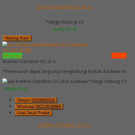
Brankas Daichiban DS 20 CA
*Harga Hubungi CS
Ready Stock
Hubungi Kami
QUICK ORDER
Whatsapp
via SMS
Brankas Daichiban DS 20 A
*Pemesanan dapat langsung menghubungi kontak di bawah ini:
*Harga Hubungi CS
Ready Stock
Telepon
03199900316
Whatsapp
082229539969
Lihat Detail Produk
Brankas Daichiban DS 20 A