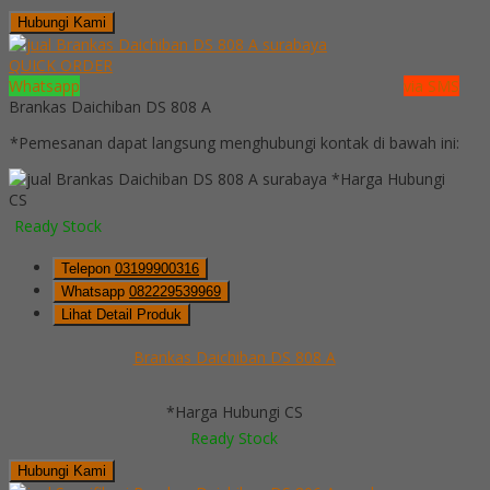
Hubungi Kami
QUICK ORDER
Whatsapp
via SMS
Brankas Daichiban DS 808 A
*Pemesanan dapat langsung menghubungi kontak di bawah ini:
*Harga Hubungi
CS
Ready Stock
Telepon
03199900316
Whatsapp
082229539969
Lihat Detail Produk
Brankas Daichiban DS 808 A
*Harga Hubungi CS
Ready Stock
Hubungi Kami