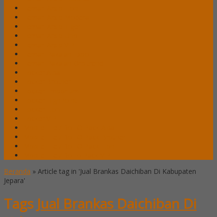
Lemari Arsip Lion
Lemari Arsip Modera
Lemari Arsip Tiger
Lemari Arsip Uno
Lemari Arsip VIP
Lemari Pakaian Expo
Lemari Pakaian Orbitrend
Locker Alba
Locker Brother
Locker Emporium
Locker HighPoint
Locker Lion
Locker VIP
Mobile File / Roll O Pack Alba
Mobile File / Roll O Pack Brother
Mobile File / Roll O Pack Lion
Mobile File / Roll o Pack VIP
Beranda
»
Article tag in 'Jual Brankas Daichiban Di Kabupaten
Jepara'
Tags
Jual Brankas Daichiban Di