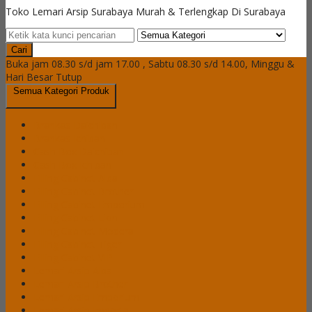
Toko Lemari Arsip Surabaya Murah & Terlengkap Di Surabaya
Cari
Buka jam 08.30 s/d jam 17.00 , Sabtu 08.30 s/d 14.00, Minggu &
Hari Besar Tutup
Semua Kategori Produk
Brankas Daichiban
Brankas Ichiban
Cash Box Daichiban
Cash Box Ichiban
Filling Cabinet Alba
Filling Cabinet Brother
Filling Cabinet Emporium
Filling Cabinet Lion
Filling Cabinet Modera
Filling Cabinet Tiger
Filling Cabinet VIP
Lemari Arsip Alba
Lemari Arsip Brother
Lemari Arsip Emporium
Lemari Arsip Importa