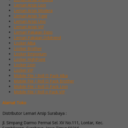
Lemari Arsip Lion
Lemari Arsip Modera
Lemari Arsip Tiger
Lemari Arsip Uno
Lemari Arsip VIP
Lemari Pakaian Expo
Lemari Pakaian Orbitrend
Locker Alba
Locker Brother
Locker Emporium
Locker HighPoint
Locker Lion
Locker VIP
Mobile File / Roll O Pack Alba
Mobile File / Roll O Pack Brother
Mobile File / Roll O Pack Lion
Mobile File / Roll o Pack VIP
Alamat Toko
Distributor Lemari Arsip Surabaya :
Jl. Simpang Darmo Permai Sel. XV No.111, Lontar, Kec.