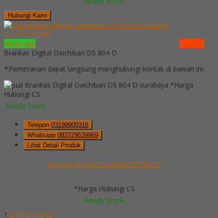
Ready Stock
Hubungi Kami
QUICK ORDER
Whatsapp
via SMS
Brankas Digital Daichiban DS 804 D
*Pemesanan dapat langsung menghubungi kontak di bawah ini:
*Harga
Hubungi CS
Ready Stock
Telepon
03199900316
Whatsapp
082229539969
Lihat Detail Produk
Brankas Digital Daichiban DS 804 D
*Harga Hubungi CS
Ready Stock
1
2
Selanjutnya