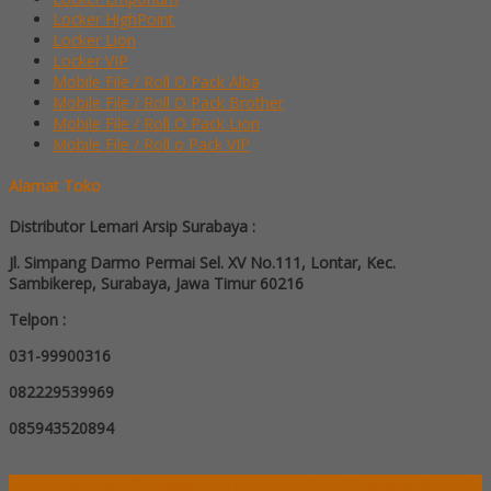
Locker HighPoint
Locker Lion
Locker VIP
Mobile File / Roll O Pack Alba
Mobile File / Roll O Pack Brother
Mobile File / Roll O Pack Lion
Mobile File / Roll o Pack VIP
Alamat Toko
Distributor Lemari Arsip Surabaya :
Jl. Simpang Darmo Permai Sel. XV No.111, Lontar, Kec.
Sambikerep, Surabaya, Jawa Timur 60216
Telpon :
031-99900316
082229539969
085943520894
Jual Lemari Arsip Surabaya - Toko Lemari Arsip Surabaya Murah &