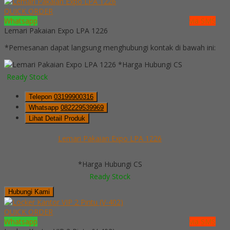
QUICK ORDER
Whatsapp
via SMS
Lemari Pakaian Expo LPA 1226
*Pemesanan dapat langsung menghubungi kontak di bawah ini:
*Harga Hubungi CS
Ready Stock
Telepon
03199900316
Whatsapp
082229539969
Lihat Detail Produk
Lemari Pakaian Expo LPA 1226
*Harga Hubungi CS
Ready Stock
Hubungi Kami
QUICK ORDER
Whatsapp
via SMS