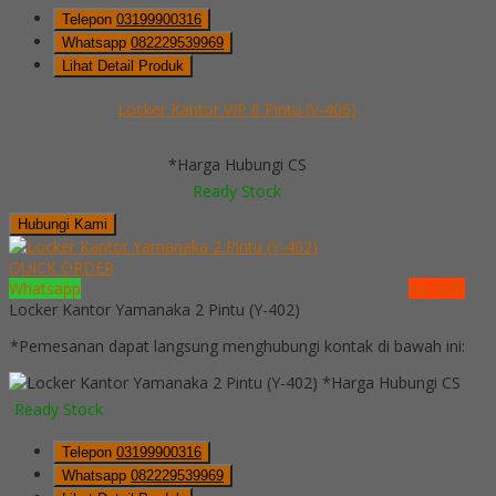
Telepon
03199900316
Whatsapp
082229539969
Lihat Detail Produk
Locker Kantor VIP 6 Pintu (V-406)
*Harga Hubungi CS
Ready Stock
Hubungi Kami
QUICK ORDER
Whatsapp
via SMS
Locker Kantor Yamanaka 2 Pintu (Y-402)
*Pemesanan dapat langsung menghubungi kontak di bawah ini:
*Harga Hubungi CS
Ready Stock
Telepon
03199900316
Whatsapp
082229539969