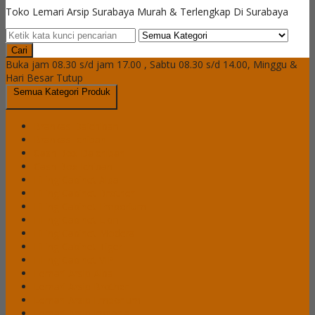
Toko Lemari Arsip Surabaya Murah & Terlengkap Di Surabaya
Cari
Buka jam 08.30 s/d jam 17.00 , Sabtu 08.30 s/d 14.00, Minggu &
Hari Besar Tutup
Semua Kategori Produk
Brankas Daichiban
Brankas Ichiban
Cash Box Daichiban
Cash Box Ichiban
Filling Cabinet Alba
Filling Cabinet Brother
Filling Cabinet Emporium
Filling Cabinet Lion
Filling Cabinet Modera
Filling Cabinet Tiger
Filling Cabinet VIP
Lemari Arsip Alba
Lemari Arsip Brother
Lemari Arsip Emporium
Lemari Arsip Importa