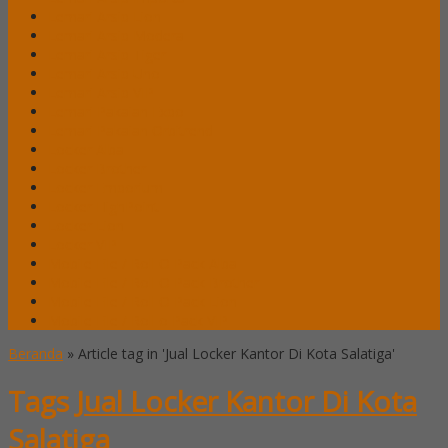
Lemari Arsip Lion
Lemari Arsip Modera
Lemari Arsip Tiger
Lemari Arsip Uno
Lemari Arsip VIP
Lemari Pakaian Expo
Lemari Pakaian Orbitrend
Locker Alba
Locker Brother
Locker Emporium
Locker HighPoint
Locker Lion
Locker VIP
Mobile File / Roll O Pack Alba
Mobile File / Roll O Pack Brother
Mobile File / Roll O Pack Lion
Mobile File / Roll o Pack VIP
Beranda
»
Article tag in 'Jual Locker Kantor Di Kota Salatiga'
Tags
Jual Locker Kantor Di Kota
Salatiga