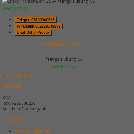
*Harga Hubungi CS
Ready Stock
Telepon
03199900316
Whatsapp
082229539969
Lihat Detail Produk
Locker Kantor Lion L 554
*Harga Hubungi CS
Ready Stock
1
2
3
Selanjutnya
Info Bank
BCA
Rek.
6265088256
An. Linda Dwi Nuryanti
Categories
Brankas Daichiban