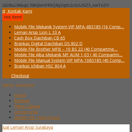
GiD8uLW6vpL7i8XJXmPR9QRyZq0s2cGcUNZ3_owToDY
q
Kontak Kami
Hot Item!
Mobile File Mekanik System VIP MFA-4BS185 (16 Comp....
Lemari Arsip Lion L 33 A
Cash Box Daichiban CB 65
Brankas Digital Daichiban DS 802 D
Mobile File Brother MFB – 10 BS 22 (40 Compartme....
Mobile File Alba Mekanik MF AUM 1-03 ( 40 Compartm....
Mobile File Manual System VIP MFA-10BS185 (40 Comp....
Brankas Ichiban HSC 804 A
Checkout
MENU NAVIGASI
Home
Brankas
Filling Cabinet
Lemari Arsip
Mobile File / Roll O’Pack
Jual Lemari Arsip Surabaya