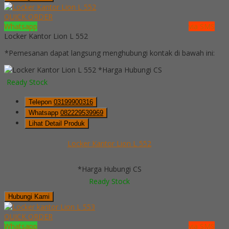
QUICK ORDER
Whatsapp
via SMS
Locker Kantor Lion L 552
*Pemesanan dapat langsung menghubungi kontak di bawah ini:
*Harga Hubungi CS
Ready Stock
Telepon
03199900316
Whatsapp
082229539969
Lihat Detail Produk
Locker Kantor Lion L 552
*Harga Hubungi CS
Ready Stock
Hubungi Kami
QUICK ORDER
Whatsapp
via SMS