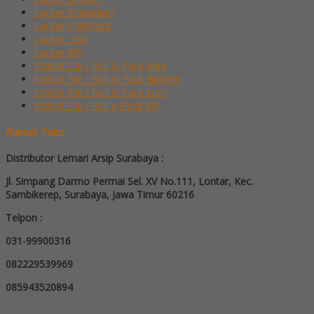
Locker Emporium
Locker HighPoint
Locker Lion
Locker VIP
Mobile File / Roll O Pack Alba
Mobile File / Roll O Pack Brother
Mobile File / Roll O Pack Lion
Mobile File / Roll o Pack VIP
Alamat Toko
Distributor Lemari Arsip Surabaya :
Jl. Simpang Darmo Permai Sel. XV No.111, Lontar, Kec.
Sambikerep, Surabaya, Jawa Timur 60216
Telpon :
031-99900316
082229539969
085943520894