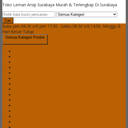
Toko Lemari Arsip Surabaya Murah & Terlengkap Di Surabaya
Cari
Buka jam 08.30 s/d jam 17.00 , Sabtu 08.30 s/d 14.00, Minggu &
Hari Besar Tutup
Semua Kategori Produk
Brankas Daichiban
Brankas Ichiban
Cash Box Daichiban
Cash Box Ichiban
Filling Cabinet Alba
Filling Cabinet Brother
Filling Cabinet Emporium
Filling Cabinet Lion
Filling Cabinet Modera
Filling Cabinet Tiger
Filling Cabinet VIP
Lemari Arsip Alba
Lemari Arsip Brother
Lemari Arsip Emporium
Lemari Arsip Importa