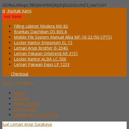
GiD8uLW6vpL7i8XJXmPR9QRyZq0s2cGcUNZ3_owToDY
q
Kontak Kami
Hot Item!
Filling cabinet Modera MX-82
Brankas Daichiban DS 805 A
Mobile File System Manual Alba MF-10-22 (50 CPTS)
Locker Kantor Emporium EL 15
Lemari Arsip Brother B-204G
Lemari Pakaian Orbitrend AR 3151
Locker Kantor ALBA LC-506
Lemari Pakaian Expo LP 1223
Checkout
MENU NAVIGASI
Home
Brankas
Filling Cabinet
Lemari Arsip
Mobile File / Roll O’Pack
Jual Lemari Arsip Surabaya