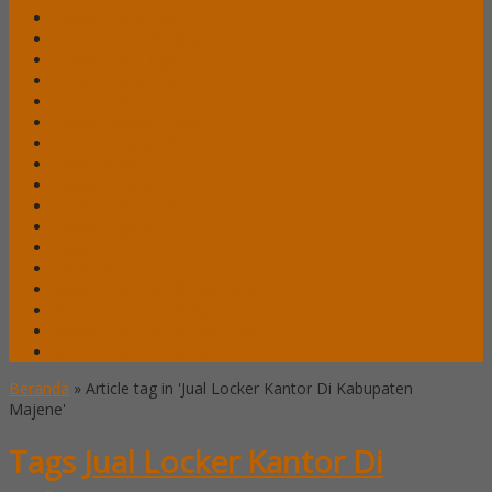
Lemari Arsip Lion
Lemari Arsip Modera
Lemari Arsip Tiger
Lemari Arsip Uno
Lemari Arsip VIP
Lemari Pakaian Expo
Lemari Pakaian Orbitrend
Locker Alba
Locker Brother
Locker Emporium
Locker HighPoint
Locker Lion
Locker VIP
Mobile File / Roll O Pack Alba
Mobile File / Roll O Pack Brother
Mobile File / Roll O Pack Lion
Mobile File / Roll o Pack VIP
Beranda
»
Article tag in 'Jual Locker Kantor Di Kabupaten
Majene'
Tags
Jual Locker Kantor Di