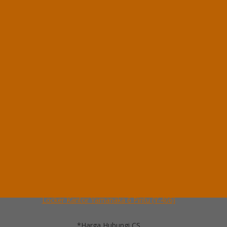
Locker Kantor Yamanaka 4 Pintu (Y-404)
*Harga Hubungi CS
Ready Stock
Hubungi Kami
QUICK ORDER
Whatsapp
via SMS
Locker Kantor Yamanaka 6 Pintu (Y-406)
*Pemesanan dapat langsung menghubungi kontak di bawah ini:
*Harga Hubungi CS
Ready Stock
Telepon
03199900316
Whatsapp
082229539969
Lihat Detail Produk
Locker Kantor Yamanaka 6 Pintu (Y-406)
*Harga Hubungi CS