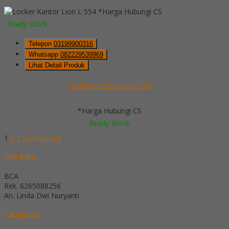
*Harga Hubungi CS
Ready Stock
Telepon
03199900316
Whatsapp
082229539969
Lihat Detail Produk
Locker Kantor Lion L 554
*Harga Hubungi CS
Ready Stock
1
2
3
Selanjutnya
Info Bank
BCA
Rek.
6265088256
An. Linda Dwi Nuryanti
Categories