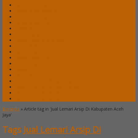
Lemari Arsip Lion
Lemari Arsip Modera
Lemari Arsip Tiger
Lemari Arsip Uno
Lemari Arsip VIP
Lemari Pakaian Expo
Lemari Pakaian Orbitrend
Locker Alba
Locker Brother
Locker Emporium
Locker HighPoint
Locker Lion
Locker VIP
Mobile File / Roll O Pack Alba
Mobile File / Roll O Pack Brother
Mobile File / Roll O Pack Lion
Mobile File / Roll o Pack VIP
Beranda
»
Article tag in 'Jual Lemari Arsip Di Kabupaten Aceh
Jaya'
Tags
Jual Lemari Arsip Di