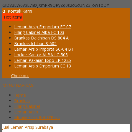
GiD8uLW6vpL7i8XJXmPR9QRyZq0s2cGcUNZ3_owToDY
q
Kontak Kami
Hot Item!
Lemari Arsip Emporium EC 07
Filling Cabinet Alba FC 103
Brankas Daichiban DS 804 A
Brankas Ichiban S-602
Lemari Arsip Importa SC-04 BT
Locker Kantor ALBA LC-505
Lemari Pakaian Expo LP 1225
Lemari Arsip Emporium EC 13
Checkout
MENU NAVIGASI
Home
Brankas
Filling Cabinet
Lemari Arsip
Mobile File / Roll O’Pack
Jual Lemari Arsip Surabaya