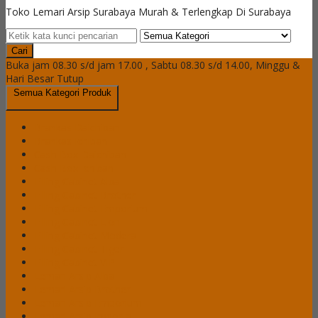
Toko Lemari Arsip Surabaya Murah & Terlengkap Di Surabaya
Cari
Buka jam 08.30 s/d jam 17.00 , Sabtu 08.30 s/d 14.00, Minggu &
Hari Besar Tutup
Semua Kategori Produk
Brankas Daichiban
Brankas Ichiban
Cash Box Daichiban
Cash Box Ichiban
Filling Cabinet Alba
Filling Cabinet Brother
Filling Cabinet Emporium
Filling Cabinet Lion
Filling Cabinet Modera
Filling Cabinet Tiger
Filling Cabinet VIP
Lemari Arsip Alba
Lemari Arsip Brother
Lemari Arsip Emporium
Lemari Arsip Importa