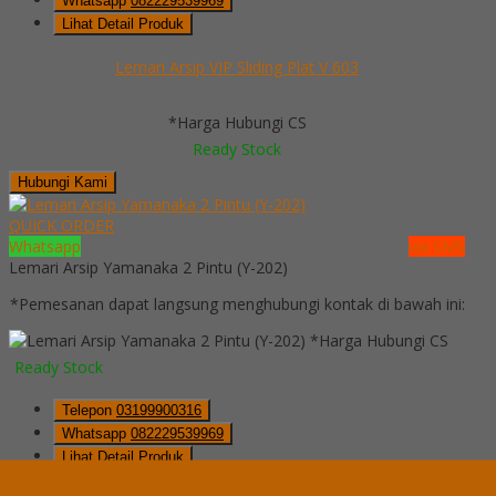
Whatsapp
082229539969
Lihat Detail Produk
Lemari Arsip VIP Sliding Plat V 603
*Harga Hubungi CS
Ready Stock
Hubungi Kami
QUICK ORDER
Whatsapp
via SMS
Lemari Arsip Yamanaka 2 Pintu (Y-202)
*Pemesanan dapat langsung menghubungi kontak di bawah ini:
*Harga Hubungi CS
Ready Stock
Telepon
03199900316
Whatsapp
082229539969
Lihat Detail Produk