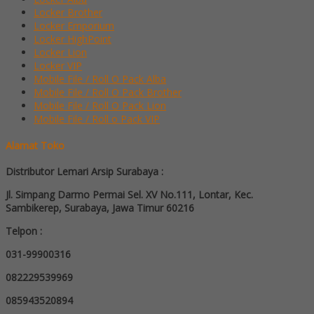
Locker Brother
Locker Emporium
Locker HighPoint
Locker Lion
Locker VIP
Mobile File / Roll O Pack Alba
Mobile File / Roll O Pack Brother
Mobile File / Roll O Pack Lion
Mobile File / Roll o Pack VIP
Alamat Toko
Distributor Lemari Arsip Surabaya :
Jl. Simpang Darmo Permai Sel. XV No.111, Lontar, Kec.
Sambikerep, Surabaya, Jawa Timur 60216
Telpon :
031-99900316
082229539969
085943520894