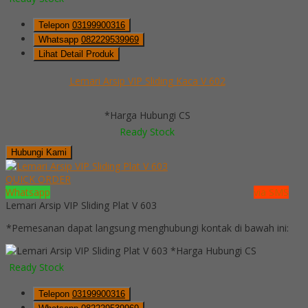
Telepon
03199900316
Whatsapp
082229539969
Lihat Detail Produk
Lemari Arsip VIP Sliding Kaca V 602
*Harga Hubungi CS
Ready Stock
Hubungi Kami
QUICK ORDER
Whatsapp
via SMS
Lemari Arsip VIP Sliding Plat V 603
*Pemesanan dapat langsung menghubungi kontak di bawah ini:
*Harga Hubungi CS
Ready Stock
Telepon
03199900316