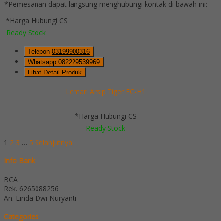
*Pemesanan dapat langsung menghubungi kontak di bawah ini:
*Harga Hubungi CS
Ready Stock
Telepon
03199900316
Whatsapp
082229539969
Lihat Detail Produk
Lemari Arsip Tiger FC-H1
*Harga Hubungi CS
Ready Stock
1
2
3
…
5
Selanjutnya
Info Bank
BCA
Rek.
6265088256
An. Linda Dwi Nuryanti
Categories