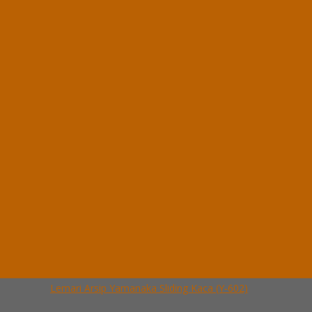
Lemari Arsip Yamanaka 2 Pintu (Y-202)
*Harga Hubungi CS
Ready Stock
Hubungi Kami
QUICK ORDER
Whatsapp
via SMS
Lemari Arsip Yamanaka Sliding Kaca (Y-602)
*Pemesanan dapat langsung menghubungi kontak di bawah ini:
*Harga Hubungi
CS
Ready Stock
Telepon
03199900316
Whatsapp
082229539969
Lihat Detail Produk
Lemari Arsip Yamanaka Sliding Kaca (Y-602)