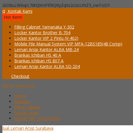
GiD8uLW6vpL7i8XJXmPR9QRyZq0s2cGcUNZ3_owToDY
q
Kontak Kami
Hot Item!
Filling Cabinet Yamanaka Y-302
Locker Kantor Brother B-704
Locker Kantor VIP 2 Pintu (V-402)
Mobile File Manual System VIP MFA-12BS185(48 Comp)
Lemari Arsip Kantor ALBA MB-24
Brankas Ichiban HS 40 A
Brankas Ichiban HS 807 A
Lemari Arsip Kantor ALBA SD-204
Checkout
MENU NAVIGASI
Home
Brankas
Filling Cabinet
Lemari Arsip
Mobile File / Roll O’Pack
Jual Lemari Arsip Surabaya