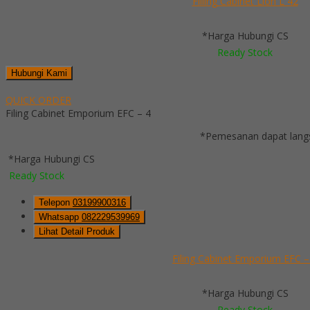
Filling Cabinet Lion L 42
*Harga Hubungi CS
Ready Stock
Hubungi Kami
QUICK ORDER
Filing Cabinet Emporium EFC – 4
*Pemesanan dapat langs
*Harga Hubungi CS
Ready Stock
Telepon
03199900316
Whatsapp
082229539969
Lihat Detail Produk
Filing Cabinet Emporium EFC –
*Harga Hubungi CS
Ready Stock