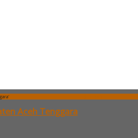
gara'
SIDEBAR
paten Aceh Tenggara