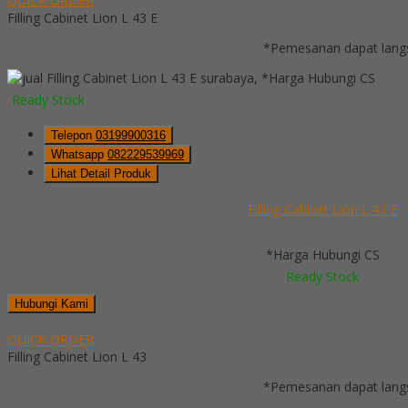
QUICK ORDER
Filling Cabinet Lion L 43 E
*Pemesanan dapat langs
*Harga Hubungi CS
Ready Stock
Telepon
03199900316
Whatsapp
082229539969
Lihat Detail Produk
Filling Cabinet Lion L 43 E
*Harga Hubungi CS
Ready Stock
Hubungi Kami
QUICK ORDER
Filling Cabinet Lion L 43
*Pemesanan dapat langs