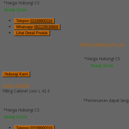
*Harga Hubungi CS
Ready Stock
Telepon
03199900316
Whatsapp
082229539969
Lihat Detail Produk
Filling Cabinet Lion L 43
*Harga Hubungi CS
Ready Stock
Hubungi Kami
QUICK ORDER
Filling Cabinet Lion L 42 E
*Pemesanan dapat langs
*Harga Hubungi CS
Ready Stock
Telepon
03199900316