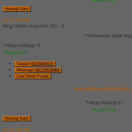
Hubungi Kami
QUICK ORDER
Filing Cabinet Emporium EFC – 3
*Pemesanan dapat langs
*Harga Hubungi CS
Ready Stock
Telepon
03199900316
Whatsapp
082229539969
Lihat Detail Produk
Filing Cabinet Emporium EFC –
*Harga Hubungi CS
Ready Stock
Hubungi Kami
QUICK ORDER