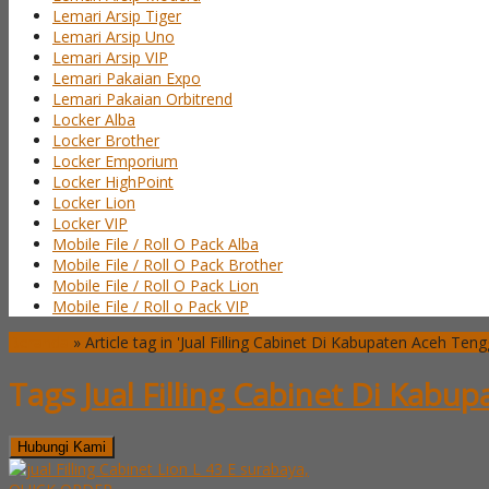
Lemari Arsip Tiger
Lemari Arsip Uno
Lemari Arsip VIP
Lemari Pakaian Expo
Lemari Pakaian Orbitrend
Locker Alba
Locker Brother
Locker Emporium
Locker HighPoint
Locker Lion
Locker VIP
Mobile File / Roll O Pack Alba
Mobile File / Roll O Pack Brother
Mobile File / Roll O Pack Lion
Mobile File / Roll o Pack VIP
Beranda
»
Article tag in 'Jual Filling Cabinet Di Kabupaten Aceh Teng
Tags
Jual Filling Cabinet Di Kabu
Hubungi Kami