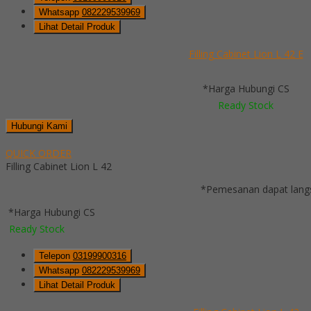
Whatsapp
082229539969
Lihat Detail Produk
Filling Cabinet Lion L 42 E
*Harga Hubungi CS
Ready Stock
Hubungi Kami
QUICK ORDER
Filling Cabinet Lion L 42
*Pemesanan dapat langs
*Harga Hubungi CS
Ready Stock
Telepon
03199900316
Whatsapp
082229539969
Lihat Detail Produk