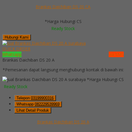
Brankas Daichiban DS 20 CA
*Harga Hubungi CS
Ready Stock
Hubungi Kami
QUICK ORDER
Whatsapp
via SMS
Brankas Daichiban DS 20 A
*Pemesanan dapat langsung menghubungi kontak di bawah ini:
*Harga Hubungi CS
Ready Stock
Telepon
03199900316
Whatsapp
082229539969
Lihat Detail Produk
Brankas Daichiban DS 20 A