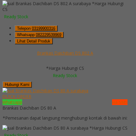
*Harga Hubungi
CS
Ready Stock
Telepon
03199900316
Whatsapp
082229539969
Lihat Detail Produk
Brankas Daichiban DS 802 A
*Harga Hubungi CS
Ready Stock
Hubungi Kami
QUICK ORDER
Whatsapp
via SMS
Brankas Daichiban DS 80 A
*Pemesanan dapat langsung menghubungi kontak di bawah ini:
*Harga Hubungi CS
Ready Stock