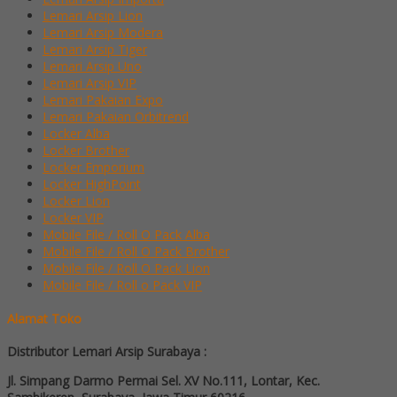
Lemari Arsip Lion
Lemari Arsip Modera
Lemari Arsip Tiger
Lemari Arsip Uno
Lemari Arsip VIP
Lemari Pakaian Expo
Lemari Pakaian Orbitrend
Locker Alba
Locker Brother
Locker Emporium
Locker HighPoint
Locker Lion
Locker VIP
Mobile File / Roll O Pack Alba
Mobile File / Roll O Pack Brother
Mobile File / Roll O Pack Lion
Mobile File / Roll o Pack VIP
Alamat Toko
Distributor Lemari Arsip Surabaya :
Jl. Simpang Darmo Permai Sel. XV No.111, Lontar, Kec.