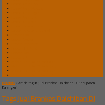
Lemari Arsip Lion
Lemari Arsip Modera
Lemari Arsip Tiger
Lemari Arsip Uno
Lemari Arsip VIP
Lemari Pakaian Expo
Lemari Pakaian Orbitrend
Locker Alba
Locker Brother
Locker Emporium
Locker HighPoint
Locker Lion
Locker VIP
Mobile File / Roll O Pack Alba
Mobile File / Roll O Pack Brother
Mobile File / Roll O Pack Lion
Mobile File / Roll o Pack VIP
Beranda
»
Article tag in 'Jual Brankas Daichiban Di Kabupaten
Kuningan'
Tags
Jual Brankas Daichiban Di