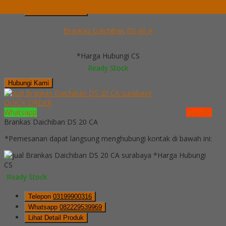
Whatsapp
082229539969
Lihat Detail Produk
Brankas Daichiban DS 60 A
*Harga Hubungi CS
Ready Stock
Hubungi Kami
QUICK ORDER
Whatsapp
via SMS
Brankas Daichiban DS 20 CA
*Pemesanan dapat langsung menghubungi kontak di bawah ini:
*Harga Hubungi
CS
Ready Stock
Telepon
03199900316
Whatsapp
082229539969
Lihat Detail Produk