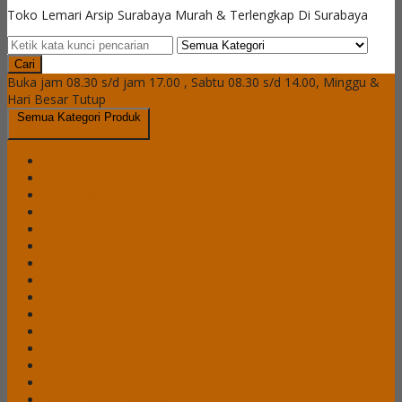
Toko Lemari Arsip Surabaya Murah & Terlengkap Di Surabaya
Cari
Buka jam 08.30 s/d jam 17.00 , Sabtu 08.30 s/d 14.00, Minggu &
Hari Besar Tutup
Semua Kategori Produk
Brankas Daichiban
Brankas Ichiban
Cash Box Daichiban
Cash Box Ichiban
Filling Cabinet Alba
Filling Cabinet Brother
Filling Cabinet Emporium
Filling Cabinet Lion
Filling Cabinet Modera
Filling Cabinet Tiger
Filling Cabinet VIP
Lemari Arsip Alba
Lemari Arsip Brother
Lemari Arsip Emporium
Lemari Arsip Importa