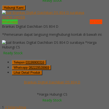
Ready Stock
Hubungi Kami
QUICK ORDER
Whatsapp
via SMS
Brankas Digital Daichiban DS 804 D
*Pemesanan dapat langsung menghubungi kontak di bawah ini:
*Harga
Hubungi CS
Ready Stock
Telepon
03199900316
Whatsapp
082229539969
Lihat Detail Produk
Brankas Digital Daichiban DS 804 D
*Harga Hubungi CS
Ready Stock
1
2
Selanjutnya