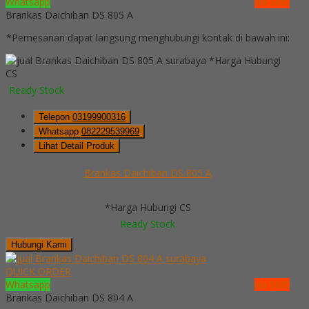
Whatsapp
via SMS
Brankas Daichiban DS 805 A
*Pemesanan dapat langsung menghubungi kontak di bawah ini:
*Harga Hubungi
CS
Ready Stock
Telepon
03199900316
Whatsapp
082229539969
Lihat Detail Produk
Brankas Daichiban DS 805 A
*Harga Hubungi CS
Ready Stock
Hubungi Kami
QUICK ORDER
Whatsapp
via SMS
Brankas Daichiban DS 804 A