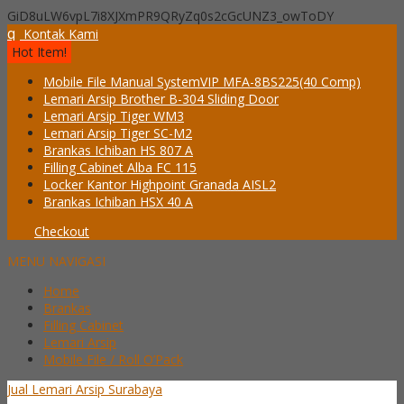
GiD8uLW6vpL7i8XJXmPR9QRyZq0s2cGcUNZ3_owToDY
q
Kontak Kami
Hot Item!
Mobile File Manual SystemVIP MFA-8BS225(40 Comp)
Lemari Arsip Brother B-304 Sliding Door
Lemari Arsip Tiger WM3
Lemari Arsip Tiger SC-M2
Brankas Ichiban HS 807 A
Filling Cabinet Alba FC 115
Locker Kantor Highpoint Granada AISL2
Brankas Ichiban HSX 40 A
Checkout
MENU NAVIGASI
Home
Brankas
Filling Cabinet
Lemari Arsip
Mobile File / Roll O’Pack
Jual Lemari Arsip Surabaya