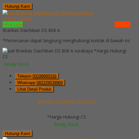
Hubungi Kami
QUICK ORDER
Whatsapp
via SMS
Brankas Daichiban DS 808 A
*Pemesanan dapat langsung menghubungi kontak di bawah ini:
*Harga Hubungi
CS
Ready Stock
Telepon
03199900316
Whatsapp
082229539969
Lihat Detail Produk
Brankas Daichiban DS 808 A
*Harga Hubungi CS
Ready Stock
Hubungi Kami